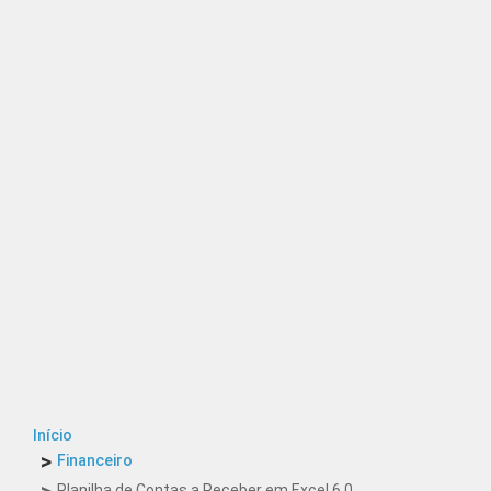
Início
Financeiro
Planilha de Contas a Receber em Excel 6.0