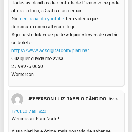
Todas as planilhas de controle de Dízimo você pode
alterar o logo, a Grátis e as demais.
No
meu canal do youtube
tem vídeos que
demonstra como alterar o logo.
Aqui neste link você pode adquirir através de cartão
ou boleto.
https://www.wesdigital.com/planilha/
Qualquer dúvida me avisa.
27 99975 0650
Wemerson
JEFFERSON LUIZ RABELO CÂNDIDO
disse:
17/01/2017 às 18:20
Wemerson, Bom Noite!
A sua planilha é ótima, mais gostaria de saber se