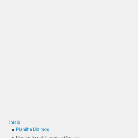
Início
Planilha Dízimos
Planilha Excel Dízimos e Ofertas